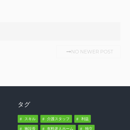
NO NEWER POST
タグ
スキル
介護スタッフ
利益
施設長
有料老人ホーム
独立